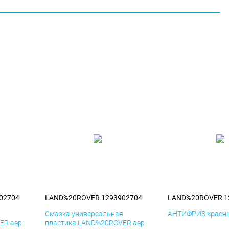
02704
LAND%20ROVER 1293902704
LAND%20ROVER 1
я
Смазка универсальная
АНТИФРИЗ красны
ER аэр
пластика LAND%20ROVER аэр