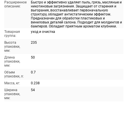
Расширенное
Быстро и эффективно удаляет пыль, грязь, масляные и
описание:
никотиновые загрязнения. Защищает от старения и
выгорания, восстанавливает первоначальную
структуру, обладает антистатическим эффектом.
Предназначен для обработки пластиковых и
виниловых деталей салона. Подходит для молдингов и
бамперов. Обладает приятным ароматом клубники.
Товарная
уход и очистка
группа:
Высота
235
упаковки,
мм:
Длина
50
упаковки,
мм:
Объем
0.7
упаковки, л:
Масса, кг:
0.238
Ширина
54
упаковки,
мм: