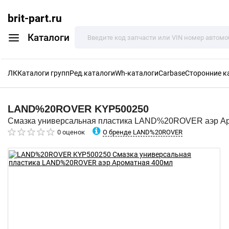
brit-part.ru
Каталоги
ЛК
Каталоги групп
Ред.каталоги
Wh-каталоги
Carbase
Сторонние к
LAND%20ROVER
KYP500250
Смазка универсальная пластика LAND%20ROVER аэр А
О бренде LAND%20ROVER
0 оценок