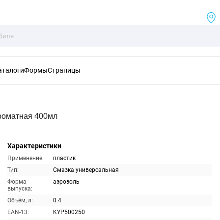
аталоги
Формы
Страницы
роматная 400мл
Характеристики
Применение:
пластик
Тип:
Смазка универсальная
Форма
аэрозоль
выпуска:
Объём, л:
0.4
EAN-13:
KYP500250