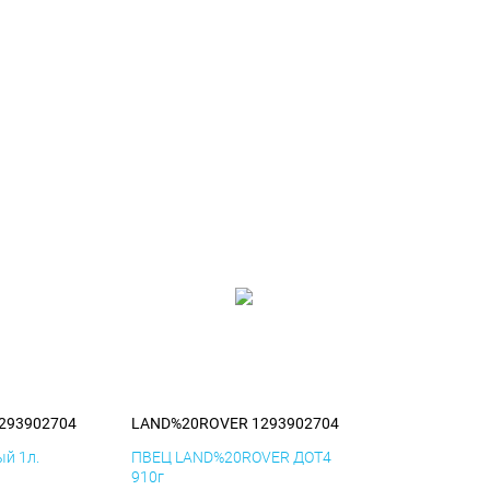
293902704
LAND%20ROVER 1293902704
й 1л.
ПВЕЦ LAND%20ROVER ДОТ4
910г