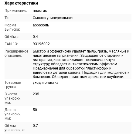
Характеристики
Применение:
пластик
Тип:
Смазка универсальная
Форма
аэрозоль
выпуска:
Объём, л:
0.4
EAN-13:
93196002
Расширенное
Быстро и эффективно удаляет пыль, грязь, масляные и
описание:
никотиновые загрязнения. Защищает от старения и
выгорания, восстанавливает первоначальную
структуру, обладает антистатическим эффектом.
Предназначен для обработки пластиковых и
виниловых деталей салона. Подходит для молдингов и
бамперов. Обладает приятным ароматом клубники.
Товарная
уход и очистка
группа:
Высота
235
упаковки,
мм:
Длина
50
упаковки,
мм:
Объем
0.7
упаковки, л: