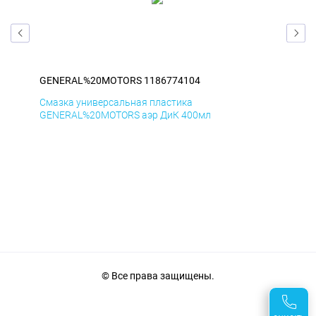
GENERAL%20MOTORS 1186774104
GE
Смазка универсальная пластика
Сма
GENERAL%20MOTORS аэр ДиК 400мл
GE
© Все права защищены.