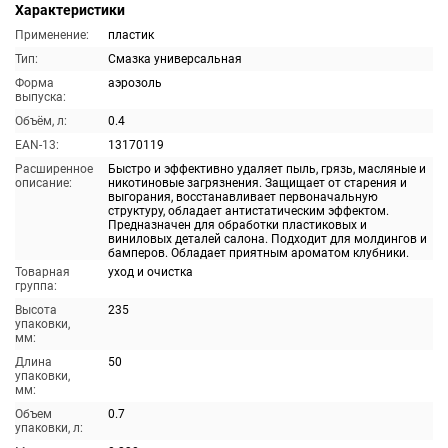
Характеристики
Применение:
пластик
Тип:
Смазка универсальная
Форма
аэрозоль
выпуска:
Объём, л:
0.4
EAN-13:
13170119
Расширенное
Быстро и эффективно удаляет пыль, грязь, масляные и
описание:
никотиновые загрязнения. Защищает от старения и
выгорания, восстанавливает первоначальную
структуру, обладает антистатическим эффектом.
Предназначен для обработки пластиковых и
виниловых деталей салона. Подходит для молдингов и
бамперов. Обладает приятным ароматом клубники.
Товарная
уход и очистка
группа:
Высота
235
упаковки,
мм:
Длина
50
упаковки,
мм:
Объем
0.7
упаковки, л: