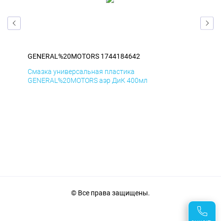
GENERAL%20MOTORS 1744184642
GE
Смазка универсальная пластика
Сма
GENERAL%20MOTORS аэр ДиК 400мл
GE
© Все права защищены.