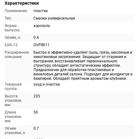
Характеристики
Применение:
пластик
Тип:
Смазка универсальная
Форма
аэрозоль
выпуска:
Объём, л:
0.4
EAN-13:
DVPR011
Расширенное
Быстро и эффективно удаляет пыль, грязь, масляные и
описание:
никотиновые загрязнения. Защищает от старения и
выгорания, восстанавливает первоначальную
структуру, обладает антистатическим эффектом.
Предназначен для обработки пластиковых и
виниловых деталей салона. Подходит для молдингов и
бамперов. Обладает приятным ароматом клубники.
Товарная
уход и очистка
группа:
Высота
235
упаковки,
мм:
Длина
50
упаковки,
мм:
Объем
0.7
упаковки, л: