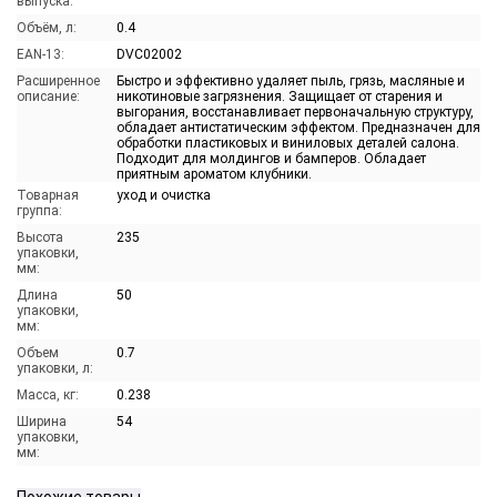
выпуска:
Объём, л:
0.4
EAN-13:
DVC02002
Расширенное
Быстро и эффективно удаляет пыль, грязь, масляные и
описание:
никотиновые загрязнения. Защищает от старения и
выгорания, восстанавливает первоначальную структуру,
обладает антистатическим эффектом. Предназначен для
обработки пластиковых и виниловых деталей салона.
Подходит для молдингов и бамперов. Обладает
приятным ароматом клубники.
Товарная
уход и очистка
группа:
Высота
235
упаковки,
мм:
Длина
50
упаковки,
мм:
Объем
0.7
упаковки, л:
Масса, кг:
0.238
Ширина
54
упаковки,
мм: