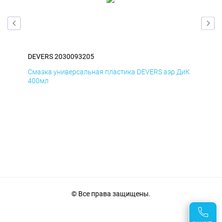
DEVERS 2030093205
DEV
БмД
Смазка универсальная пластика DEVERS аэр ДиК
Сма
400мл
40
© Все права защищены.