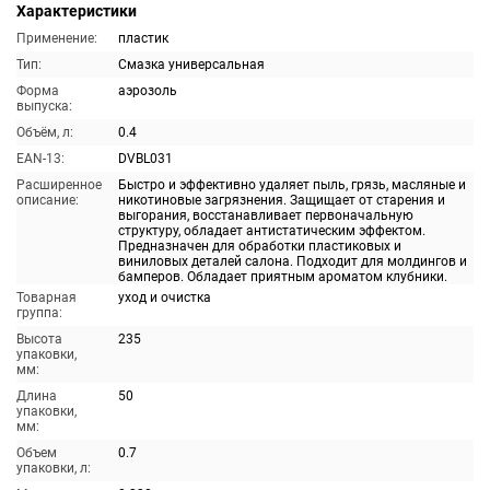
Характеристики
Применение:
пластик
Тип:
Смазка универсальная
Форма
аэрозоль
выпуска:
Объём, л:
0.4
EAN-13:
DVBL031
Расширенное
Быстро и эффективно удаляет пыль, грязь, масляные и
описание:
никотиновые загрязнения. Защищает от старения и
выгорания, восстанавливает первоначальную
структуру, обладает антистатическим эффектом.
Предназначен для обработки пластиковых и
виниловых деталей салона. Подходит для молдингов и
бамперов. Обладает приятным ароматом клубники.
Товарная
уход и очистка
группа:
Высота
235
упаковки,
мм:
Длина
50
упаковки,
мм:
Объем
0.7
упаковки, л: