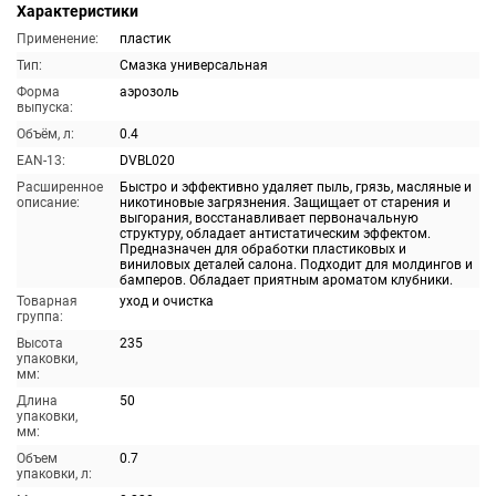
Характеристики
Применение:
пластик
Тип:
Смазка универсальная
Форма
аэрозоль
выпуска:
Объём, л:
0.4
EAN-13:
DVBL020
Расширенное
Быстро и эффективно удаляет пыль, грязь, масляные и
описание:
никотиновые загрязнения. Защищает от старения и
выгорания, восстанавливает первоначальную
структуру, обладает антистатическим эффектом.
Предназначен для обработки пластиковых и
виниловых деталей салона. Подходит для молдингов и
бамперов. Обладает приятным ароматом клубники.
Товарная
уход и очистка
группа:
Высота
235
упаковки,
мм:
Длина
50
упаковки,
мм:
Объем
0.7
упаковки, л: