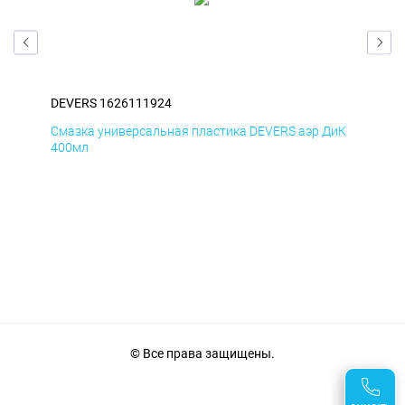
DEVERS 1626111924
DEV
БмД
Смазка универсальная пластика DEVERS аэр ДиК
Сма
400мл
40
© Все права защищены.