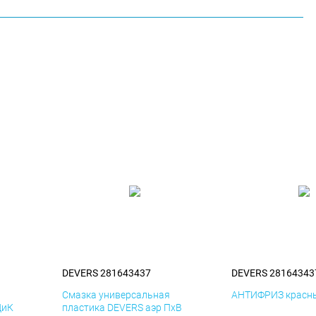
DEVERS 281643437
DEVERS 28164343
я
Смазка универсальная
АНТИФРИЗ красны
ДиК
пластика DEVERS аэр ПхВ