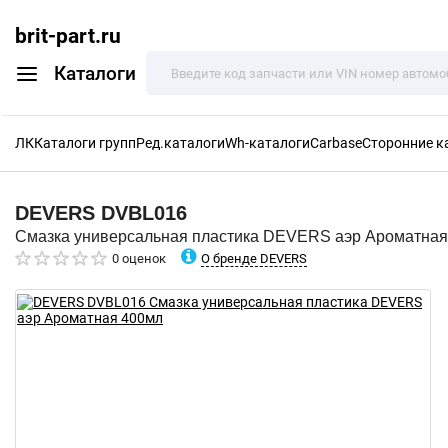
brit-part.ru
Каталоги
ЛК
Каталоги групп
Ред.каталоги
Wh-каталоги
Carbase
Сторонние к
DEVERS
DVBL016
Смазка универсальная пластика DEVERS аэр Ароматная
О бренде DEVERS
0 оценок