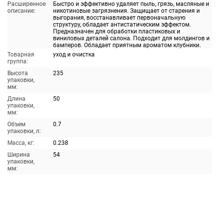
Расширенное
Быстро и эффективно удаляет пыль, грязь, масляные и
описание:
никотиновые загрязнения. Защищает от старения и
выгорания, восстанавливает первоначальную
структуру, обладает антистатическим эффектом.
Предназначен для обработки пластиковых и
виниловых деталей салона. Подходит для молдингов и
бамперов. Обладает приятным ароматом клубники.
Товарная
уход и очистка
группа:
Высота
235
упаковки,
мм:
Длина
50
упаковки,
мм:
Объем
0.7
упаковки, л:
Масса, кг:
0.238
Ширина
54
упаковки,
мм: