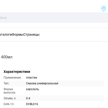
аталоги
Формы
Страницы
 400мл
Характеристики
Применение:
пластик
Тип:
Смазка универсальная
Форма
аэрозоль
выпуска:
Объём, л:
0.4
EAN-13:
DVBL016