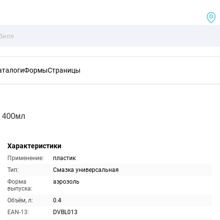
аталоги
Формы
Страницы
 400мл
Характеристики
Применение:
пластик
Тип:
Смазка универсальная
Форма
аэрозоль
выпуска:
Объём, л:
0.4
EAN-13:
DVBL013