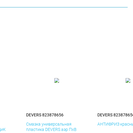
DEVERS 823878656
DEVERS 82387865
я
Смазка универсальная
АНТИФРИЗ красны
ДиК
пластика DEVERS аэр ПхВ