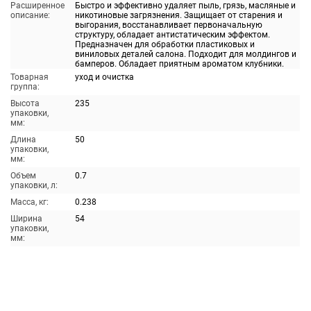
Расширенное
Быстро и эффективно удаляет пыль, грязь, масляные и
описание:
никотиновые загрязнения. Защищает от старения и
выгорания, восстанавливает первоначальную
структуру, обладает антистатическим эффектом.
Предназначен для обработки пластиковых и
виниловых деталей салона. Подходит для молдингов и
бамперов. Обладает приятным ароматом клубники.
Товарная
уход и очистка
группа:
Высота
235
упаковки,
мм:
Длина
50
упаковки,
мм:
Объем
0.7
упаковки, л:
Масса, кг:
0.238
Ширина
54
упаковки,
мм: