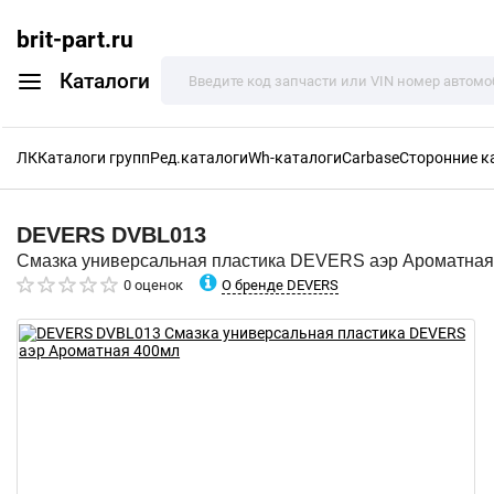
brit-part.ru
Каталоги
ЛК
Каталоги групп
Ред.каталоги
Wh-каталоги
Carbase
Сторонние к
DEVERS
DVBL013
Смазка универсальная пластика DEVERS аэр Ароматная
О бренде DEVERS
0 оценок