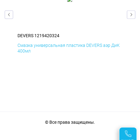
DEVERS 1219420324
DEV
БмД
Смазка универсальная пластика DEVERS аэр ДиК
Сма
400мл
40
© Все права защищены.