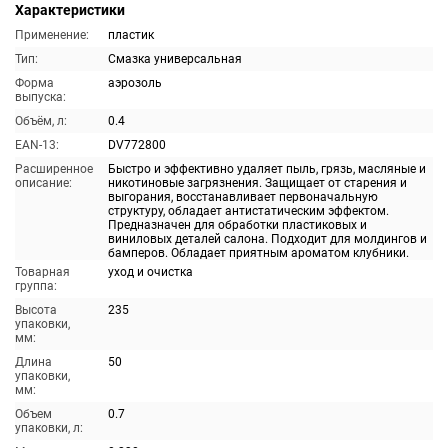
Характеристики
Применение:
пластик
Тип:
Смазка универсальная
Форма
аэрозоль
выпуска:
Объём, л:
0.4
EAN-13:
DV772800
Расширенное
Быстро и эффективно удаляет пыль, грязь, масляные и
описание:
никотиновые загрязнения. Защищает от старения и
выгорания, восстанавливает первоначальную
структуру, обладает антистатическим эффектом.
Предназначен для обработки пластиковых и
виниловых деталей салона. Подходит для молдингов и
бамперов. Обладает приятным ароматом клубники.
Товарная
уход и очистка
группа:
Высота
235
упаковки,
мм:
Длина
50
упаковки,
мм:
Объем
0.7
упаковки, л: