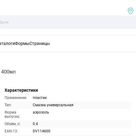
аталоги
Формы
Страницы
 400мл
Характеристики
Применение:
пластик
Тип:
Смазка универсальная
Форма
аэрозоль
выпуска:
Объём, л:
0.4
EAN-13:
DV114600