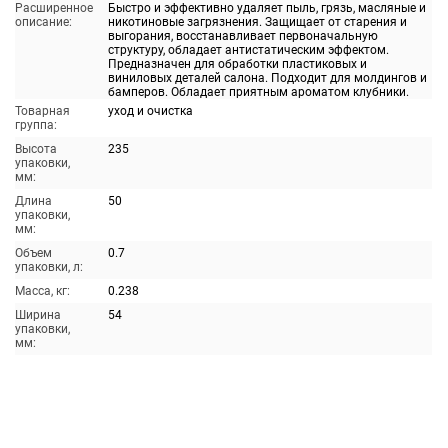
Расширенное
Быстро и эффективно удаляет пыль, грязь, масляные и
описание:
никотиновые загрязнения. Защищает от старения и
выгорания, восстанавливает первоначальную
структуру, обладает антистатическим эффектом.
Предназначен для обработки пластиковых и
виниловых деталей салона. Подходит для молдингов и
бамперов. Обладает приятным ароматом клубники.
Товарная
уход и очистка
группа:
Высота
235
упаковки,
мм:
Длина
50
упаковки,
мм:
Объем
0.7
упаковки, л:
Масса, кг:
0.238
Ширина
54
упаковки,
мм: