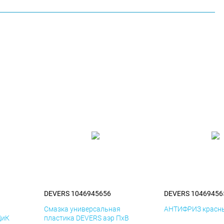
DEVERS 1046945656
DEVERS 10469456
я
Смазка универсальная
АНТИФРИЗ красны
ДиК
пластика DEVERS аэр ПхВ