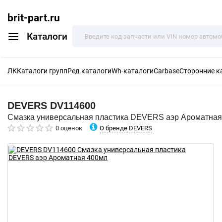
brit-part.ru
Каталоги
ЛК
Каталоги групп
Ред.каталоги
Wh-каталоги
Carbase
Сторонние к
DEVERS
DV114600
Смазка универсальная пластика DEVERS аэр Ароматная
О бренде DEVERS
0 оценок