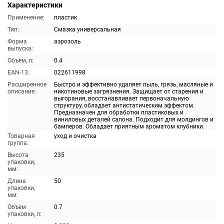
Характеристики
Применение:
пластик
Тип:
Смазка универсальная
Форма
аэрозоль
выпуска:
Объём, л:
0.4
EAN-13:
022611998
Расширенное
Быстро и эффективно удаляет пыль, грязь, масляные и
описание:
никотиновые загрязнения. Защищает от старения и
выгорания, восстанавливает первоначальную
структуру, обладает антистатическим эффектом.
Предназначен для обработки пластиковых и
виниловых деталей салона. Подходит для молдингов и
бамперов. Обладает приятным ароматом клубники.
Товарная
уход и очистка
группа:
Высота
235
упаковки,
мм:
Длина
50
упаковки,
мм:
Объем
0.7
упаковки, л: