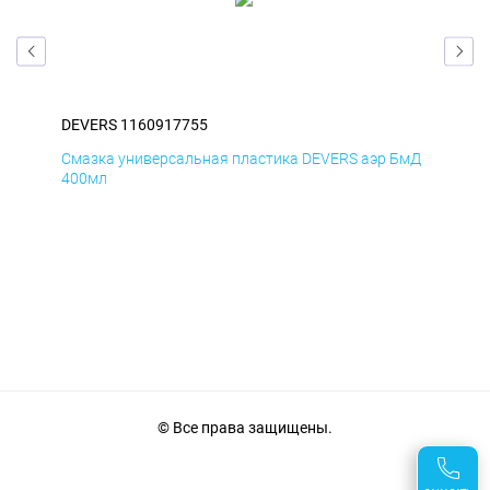
DEVERS 1160917755
DEV
Смазка универсальная пластика DEVERS аэр БмД
Сма
400мл
40
© Все права защищены.